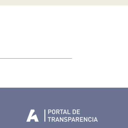
Tenerife en Facebook
io de Tenerife en Twitter
Auditorio de Tenerife en Instagram
letín Whatsapp de Auditorio de Tenerife
 al perfil de Auditorio de Tenerife en Youtube