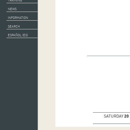
TRAINING
NEWS
INFORMATION
SEARCH
ESPAÑOL (ES)
SATURDAY
20