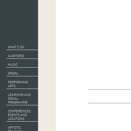
WHAT’S ON
AUDITORIO
MUSIC
OPERA
PERFORMING
ARTS
LEARNING AND
SOCIAL
PROGRAMME
CONFERENCES,
EVENTS AND
LOCATIONS
ARTISTIC