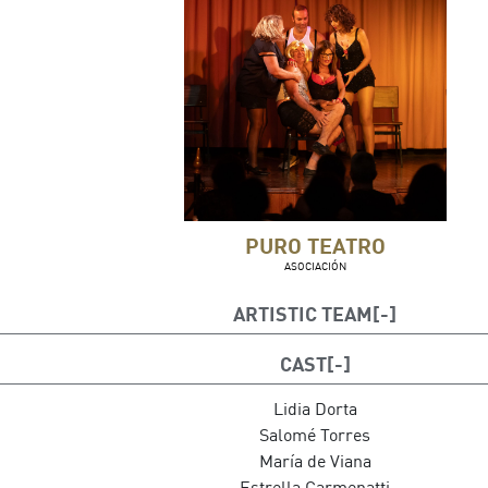
PURO TEATRO
ASOCIACIÓN
ARTISTIC TEAM
Dirección:
Goyo Bonilla
CAST
Produce:
Auditorio de Tenerife, S.A.U.
Lidia Dorta
Salomé Torres
María de Viana
Estrella Carmenatti