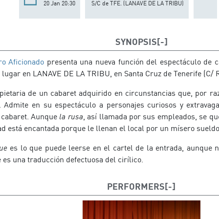
20 Jan 20:30
S/C de TFE. (LANAVE DE LA TRIBU)
SYNOPSIS
ro Aficionado
presenta una nueva función del espectáculo de 
á lugar en LANAVE DE LA TRIBU, en Santa Cruz de Tenerife (C/ R
pietaria de un cabaret adquirido en circunstancias que, por ra
. Admite en su espectáculo a personajes curiosos y extravag
l cabaret. Aunque
la rusa
, así llamada por sus empleados, se qu
dad está encantada porque le llenan el local por un mísero sueldo
gue
es lo que puede leerse en el cartel de la entrada, aunque 
es una traducción defectuosa del cirílico.
PERFORMERS