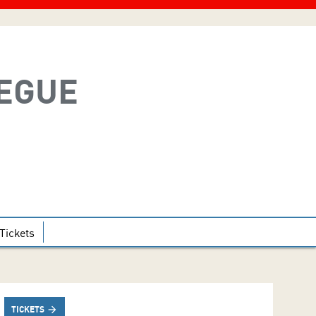
LEGUE
Tickets
TICKETS
arrow_forward