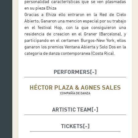
personalidad características que se ven plasmadas
en su pieza Ehiza
Gracias a Ehiza ello entraron en la Red de Cielo
Abierto; Ganaron una mencion especial por su trabajo
en el festival Hop, con la que consiguieron una
residencia de creacion en el Graner (Barcelona), y
participando en el certamen Burgos-New York, ellos
ganaron los premios Ventana Abierta y Solo Dos en la
categoria de danza contemporanea (Costa Rica).
PERFORMERS
HÉCTOR PLAZA & AGNES SALES
COMPAÑÍA DE DANZA
ARTISTIC TEAM
Dirección y coreografía: Héctor Plaza, Agnés Sales
Estilo y género: Contemporaneo, Breakdance,
TICKETS
Acrobacias