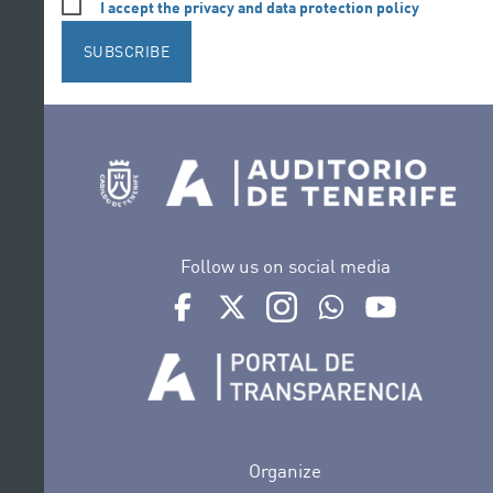
I accept the privacy and data protection policy
SUBSCRIBE
Follow us on social media
Ir a perfil de Auditorio de Tenerife en Face
Ir a perfil de Auditorio de Tenerife e
Ir a perfil de Auditorio de T
Ir al Boletín Whatsap
Ir al perfil d
Organize