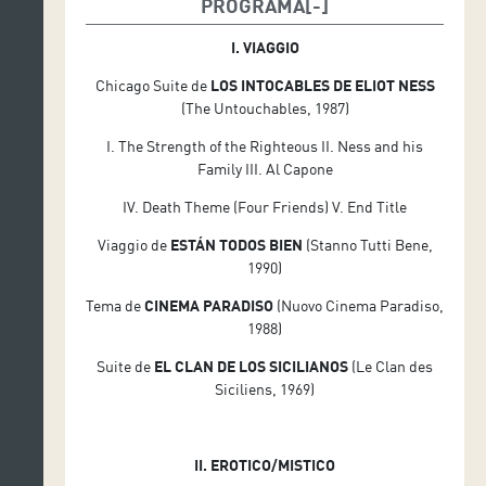
PROGRAMA
Carmen Acosta, soprano
I. VIAGGIO
Tenerife Film Choir, dirigido por Juan Ramón Vinagre
Chicago Suite de
LOS INTOCABLES DE ELIOT NESS
Orquesta Sinfónica de Tenerife
(The Untouchables, 1987)
I. The Strength of the Righteous II. Ness and his
Family III. Al Capone
IV. Death Theme (Four Friends) V. End Title
Viaggio de
ESTÁN TODOS BIEN
(Stanno Tutti Bene,
1990)
Tema de
CINEMA PARADISO
(Nuovo Cinema Paradiso,
1988)
Suite de
EL CLAN DE LOS SICILIANOS
(Le Clan des
Siciliens, 1969)
II. EROTICO/MISTICO