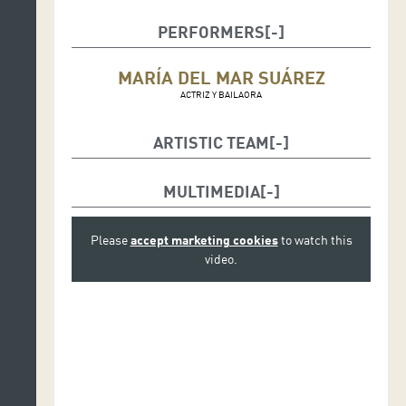
PERFORMERS
MARÍA DEL MAR SUÁREZ
ACTRIZ Y BAILAORA
ARTISTIC TEAM
Dirección, coreografía e intérprete: María del Mar
Suárez
MULTIMEDIA
Música:
Please
accept marketing cookies
to watch this
voz: Maryam Llanos
video.
violín: Luz Prado
cajón: David Ojeda
Texto: Samuel Pinazo y Mª del Mar Suárez
Fotografía: 99 páginas, Marta Morera y Carmen
Molina