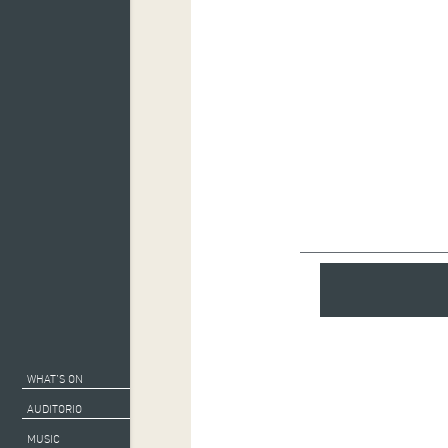
WHAT’S ON
AUDITORIO
MUSIC