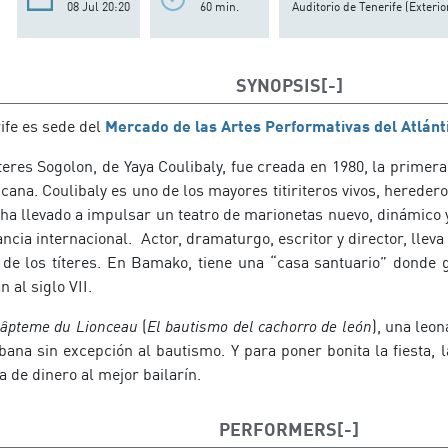
08 Jul 20:20
60 min.
Auditorio de Tenerife (Exterio
SYNOPSIS
ife es sede del
Mercado de las Artes Performativas del Atlánt
teres Sogolon, de Yaya Coulibaly, fue creada en 1980, la primer
ricana. Coulibaly es uno de los mayores titiriteros vivos, hereder
 ha llevado a impulsar un teatro de marionetas nuevo, dinámico
ancia internacional. Actor, dramaturgo, escritor y director, lle
e de los títeres. En Bamako, tiene una “casa santuario” donde 
 al siglo VII.
âpteme du Lionceau
(
El bautismo del cachorro de león
), una leon
bana sin excepción al bautismo. Y para poner bonita la fiesta, 
 de dinero al mejor bailarín.
PERFORMERS