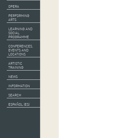
OPERA
PERFORMING
ARTS
LEARNING AND
SOCIAL
PROGRAMME
CONFERENCES,
EVENTS AND
LOCATIONS
ARTISTIC
TRAINING
NEWS
INFORMATION
SEARCH
ESPAÑOL (ES)