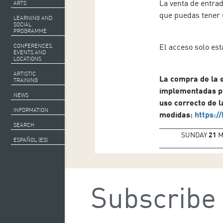
La venta de entrad
ARTS
que puedas tener 
LEARNING AND
SOCIAL
PROGRAMME
El acceso solo est
CONFERENCES,
EVENTS AND
LOCATIONS
ARTISTIC
La compra de la e
TRAINING
implementadas por
NEWS
uso correcto de l
INFORMATION
medidas:
https:/
SEARCH
SUNDAY
21
M
ESPAÑOL (ES)
Subscribe 