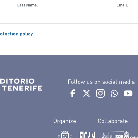
Last Name:
Email:
otection policy
Follow us on social media
Ir a perfil de Auditorio de 
Ir a perfil de Auditor
Ir a perfil de 
Ir al Bo
Ir
Organize
Collaborate