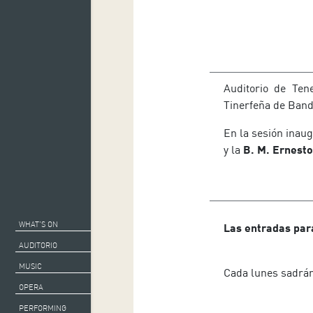
Auditorio de Ten
Tinerfeña de Band
En la sesión inaug
y la
B. M. Ernest
WHAT’S ON
Las entradas par
AUDITORIO
MUSIC
Cada lunes sadrán 
OPERA
PERFORMING