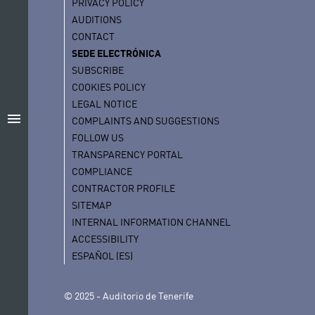
PRIVACY POLICY
AUDITIONS
CONTACT
SEDE ELECTRÓNICA
SUBSCRIBE
COOKIES POLICY
LEGAL NOTICE
menu
COMPLAINTS AND SUGGESTIONS
FOLLOW US
TRANSPARENCY PORTAL
COMPLIANCE
CONTRACTOR PROFILE
SITEMAP
INTERNAL INFORMATION CHANNEL
ACCESSIBILITY
ESPAÑOL (ES)
© 2025 - Auditorio de Tenerife