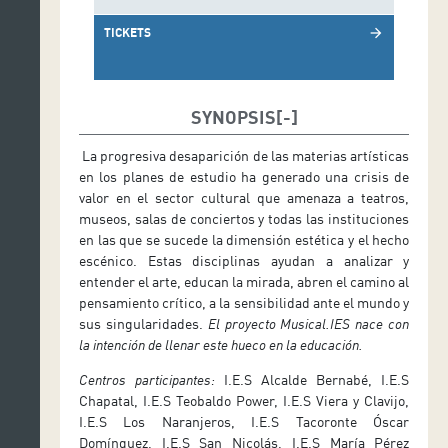
TICKETS
arrow_forward
SYNOPSIS
La progresiva desaparición de las materias artísticas
en los planes de estudio ha generado una crisis de
valor en el sector cultural que amenaza a teatros,
museos, salas de conciertos y todas las instituciones
en las que se sucede la dimensión estética y el hecho
escénico. Estas disciplinas ayudan a analizar y
entender el arte, educan la mirada, abren el camino al
pensamiento crítico, a la sensibilidad ante el mundo y
sus singularidades.
El proyecto Musical.IES nace con
la intención de llenar este hueco en la educación.
Centros participantes:
I.E.S Alcalde Bernabé, I.E.S
Chapatal, I.E.S Teobaldo Power, I.E.S Viera y Clavijo,
I.E.S Los Naranjeros, I.E.S Tacoronte Óscar
Domínguez, I.E.S San Nicolás, I.E.S María Pérez