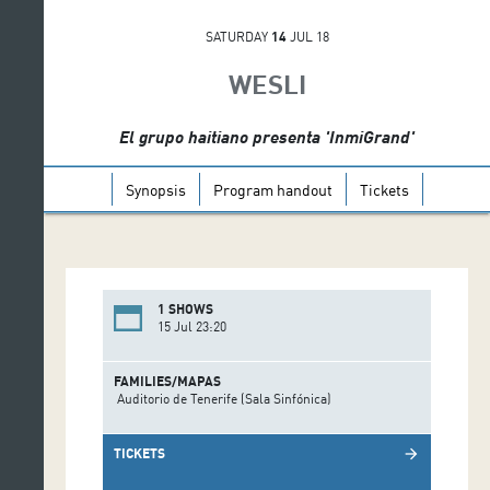
SATURDAY
14
JUL 18
WESLI
El grupo haitiano presenta 'InmiGrand'
Synopsis
Program handout
Tickets
1 SHOWS
15 Jul 23:20
FAMILIES/MAPAS
Auditorio de Tenerife (Sala Sinfónica)
TICKETS
arrow_forward