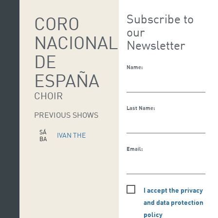
Subscribe to
CORO
our
NACIONAL
Newsletter
DE
Name:
ESPAÑA
CHOIR
Last Name:
PREVIOUS SHOWS
SÁ
IVAN THE
BA
D
TERRIBLE
Email:
O
1
3
E
N
E
I accept the privacy
and data protection
policy