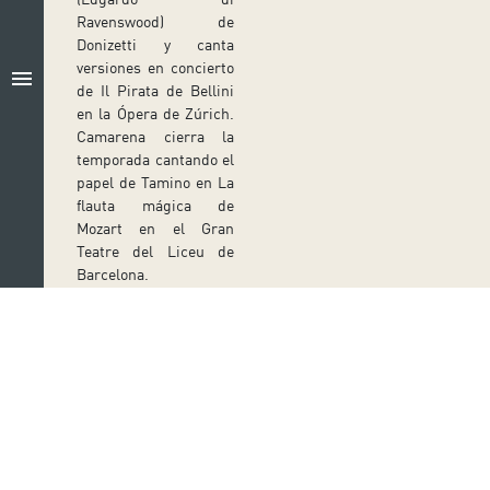
Ravenswood) de
Donizetti y canta
versiones en concierto
menu
de Il Pirata de Bellini
en la Ópera de Zúrich.
Camarena cierra la
temporada cantando el
papel de Tamino en La
flauta mágica de
Mozart en el Gran
Teatre del Liceu de
Barcelona.
En las últimas
temporadas, Camarena
mostró una vez más su
gran diversidad en
roles de ópera y como
concertista. En la
Follow us on social media
Ópera de París,
después de su gran
Ir a perfil de Auditorio de Tenerife en Facebook
Ir a perfil de Auditorio de Tenerife en Tw
Ir a perfil de Auditorio de Tener
Ir al Boletín Whatsapp de
Ir al perfil de Au