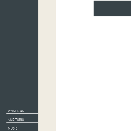
WHAT’S ON
AUDITORIO
MUSIC