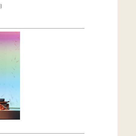
)
ández