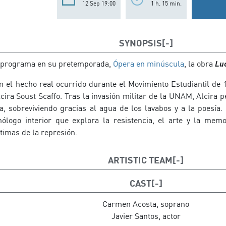
12 Sep 19:00
1 h. 15 min.
SYNOPSIS
e programa en su pretemporada,
Ópera en minúscula
, la obra
Lu
n el hecho real ocurrido durante el Movimiento Estudiantil de 
cira Soust Scaffo. Tras la invasión militar de la UNAM, Alcira
a, sobreviviendo gracias al agua de los lavabos y a la poesía.
ólogo interior que explora la resistencia, el arte y la mem
timas de la represión.
ARTISTIC TEAM
Composición: Gabriela Ortiz
CAST
Libreto: Silvia Peláez
Carmen Acosta, soprano
Director musical: Ludwig Carrasco
Javier Santos, actor
Dirección de escena: César Martín