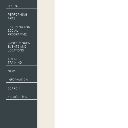
OPERA
PERFORMING
ARTS
LEARNING AND
SOCIAL
PROGRAMME
CONFERENCES,
EVENTS AND
LOCATIONS
ARTISTIC
TRAINING
NEWS
INFORMATION
SEARCH
ESPAÑOL (ES)