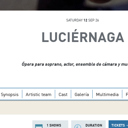
SATURDAY
12
SEP 26
LUCIÉRNAGA
Ópera para soprano, actor, ensemble de cámara y mu
Synopsis
Artistic team
Cast
Galería
Multimedia
1 SHOWS
DURATION
TICKETS
arrow_